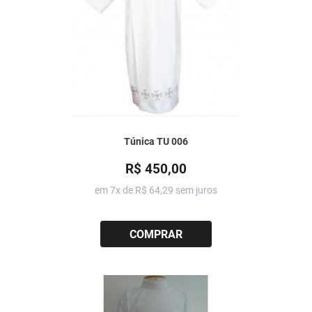
Túnica TU 006
R$ 450,00
em 7x de
R$ 64,29
sem juros