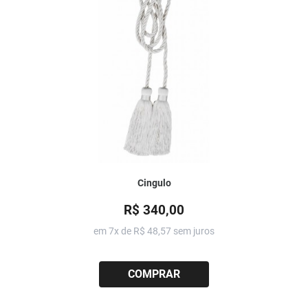
Cingulo
R$ 340,00
em 7x de
R$ 48,57
sem juros