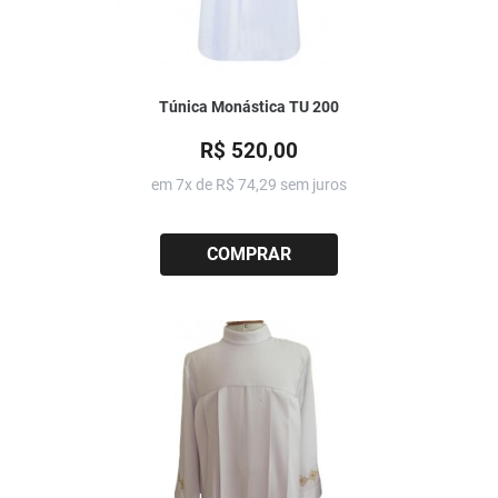
Túnica Monástica TU 200
R$ 520,00
em 7x de
R$ 74,29
sem juros