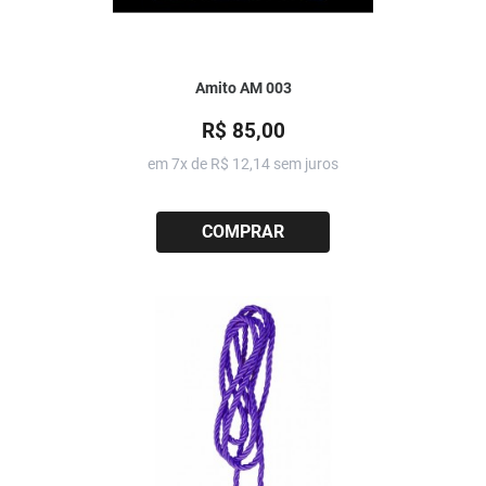
Amito AM 003
R$ 85,00
em 7x de
R$ 12,14
sem juros