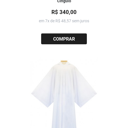
Cingulo
R$ 340,00
em 7x de
R$ 48,57
sem juros