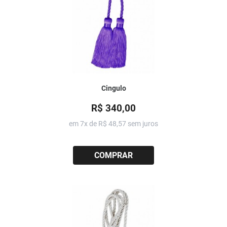
Cingulo
R$ 340,00
em 7x de
R$ 48,57
sem juros