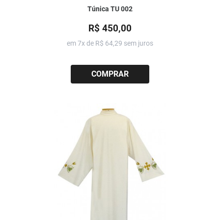
Túnica TU 002
R$ 450,00
em 7x de
R$ 64,29
sem juros