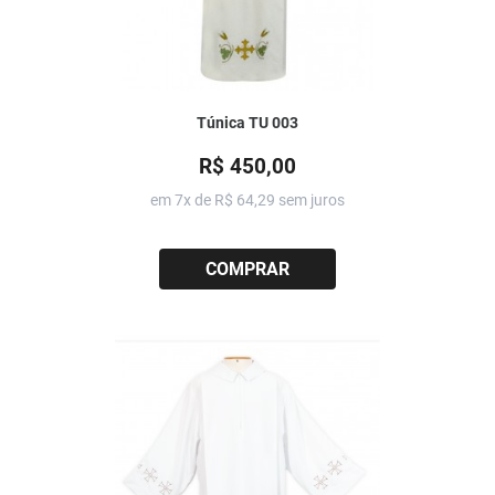
Túnica TU 003
R$ 450,00
em 7x de
R$ 64,29
sem juros